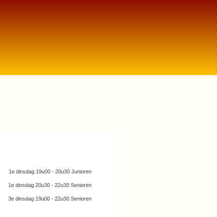
agische Kring Haaglanden (MKH) heeft elke
e en 3e dinsdag van de maand clubavond.
1e dinsdag 19u00 - 20u30 Junioren
1e dinsdag 20u30 - 22u30 Senioren
3e dinsdag 19u00 - 22u30 Senioren