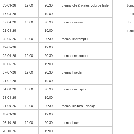
03-03-26
19:00
20:30
thema: olie & water, volg de leider
Juni
17-03-26
19:00
mog
07-04-26
19:00
20:30
thema: domino
En …
21-04-26
19:00
natu
05-05-26
19:00
20:30
thema: impromptu
19-05-26
19:00
02-06-26
19:00
20:30
thema: enveloppen
16-06-26
19:00
07-07-26
19:00
20:30
thema: hoeden
21-07-26
19:00
04-08-26
19:00
20:30
thema: duimspits
18-08-26
19:00
01-09-26
19:00
20:30
thema: lucifers, -doosje
15-09-26
19:00
06-10-26
19:00
20:30
thema: boek
20-10-26
19:00